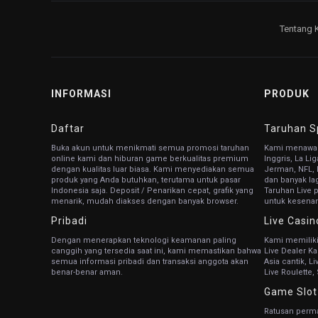
Tentang 
INFORMASI
PRODUK
Daftar
Taruhan S
Buka akun untuk menikmati semua promosi taruhan
Kami menawar
online kami dan hiburan game berkualitas premium
Inggris, La Li
dengan kualitas luar biasa. Kami menyediakan semua
Jerman, NFL, 
produk yang Anda butuhkan, terutama untuk pasar
dan banyak la
Indonesia saja. Deposit / Penarikan cepat, grafik yang
Taruhan Live 
menarik, mudah diakses dengan banyak browser.
untuk kesena
Pribadi
Live Casin
Dengan menerapkan teknologi keamanan paling
Kami memiliki
canggih yang tersedia saat ini, kami memastikan bahwa
Live Dealer K
semua informasi pribadi dan transaksi anggota akan
Asia cantik, L
benar-benar aman.
Live Roulette
Game Slot
Ratusan perma