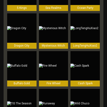
5 Kings
Sea Realms
Ocean Party
Dragon City
Mysterious Witch
LongTengHuXiao2
Buffalo Gold
Fire Wheel
Cash Spark