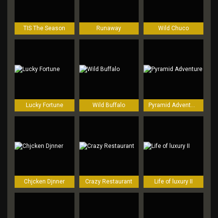
TIS The Season
Runaway
Wild Chuco
Lucky Fortune
Wild Buffalo
Pyramid Adventure
Chjcken Djnner
Crazy Restaurant
Life of luxury II