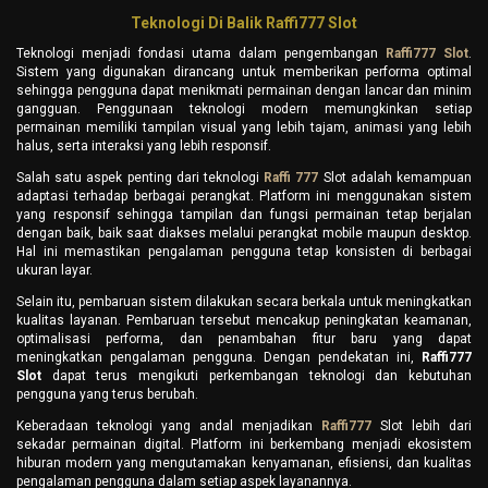
Teknologi Di Balik Raffi777 Slot
Teknologi menjadi fondasi utama dalam pengembangan
Raffi777 Slot
.
Sistem yang digunakan dirancang untuk memberikan performa optimal
sehingga pengguna dapat menikmati permainan dengan lancar dan minim
gangguan. Penggunaan teknologi modern memungkinkan setiap
permainan memiliki tampilan visual yang lebih tajam, animasi yang lebih
halus, serta interaksi yang lebih responsif.
Salah satu aspek penting dari teknologi
Raffi 777
Slot adalah kemampuan
adaptasi terhadap berbagai perangkat. Platform ini menggunakan sistem
yang responsif sehingga tampilan dan fungsi permainan tetap berjalan
dengan baik, baik saat diakses melalui perangkat mobile maupun desktop.
Hal ini memastikan pengalaman pengguna tetap konsisten di berbagai
ukuran layar.
Selain itu, pembaruan sistem dilakukan secara berkala untuk meningkatkan
kualitas layanan. Pembaruan tersebut mencakup peningkatan keamanan,
optimalisasi performa, dan penambahan fitur baru yang dapat
meningkatkan pengalaman pengguna. Dengan pendekatan ini,
Raffi777
Slot
dapat terus mengikuti perkembangan teknologi dan kebutuhan
pengguna yang terus berubah.
Keberadaan teknologi yang andal menjadikan
Raffi777
Slot lebih dari
sekadar permainan digital. Platform ini berkembang menjadi ekosistem
hiburan modern yang mengutamakan kenyamanan, efisiensi, dan kualitas
pengalaman pengguna dalam setiap aspek layanannya.