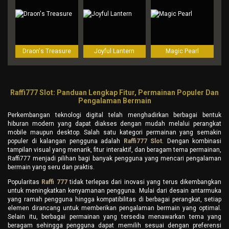
Draon's Treasure
Joyful Lantern
Magic Pearl
Raffi777 Slot: Panduan Lengkap Fitur, Permainan Populer Dan
Pengalaman Bermain
Perkembangan teknologi digital telah menghadirkan berbagai bentuk
hiburan modern yang dapat diakses dengan mudah melalui perangkat
mobile maupun desktop. Salah satu kategori permainan yang semakin
populer di kalangan pengguna adalah
Raffi777 Slot
. Dengan kombinasi
tampilan visual yang menarik, fitur interaktif, dan beragam tema permainan,
Raffi777 menjadi pilihan bagi banyak pengguna yang mencari pengalaman
bermain yang seru dan praktis.
Popularitas
Raffi 777
tidak terlepas dari inovasi yang terus dikembangkan
untuk meningkatkan kenyamanan pengguna. Mulai dari desain antarmuka
yang ramah pengguna hingga kompatibilitas di berbagai perangkat, setiap
elemen dirancang untuk memberikan pengalaman bermain yang optimal.
Selain itu, berbagai permainan yang tersedia menawarkan tema yang
beragam sehingga pengguna dapat memilih sesuai dengan preferensi