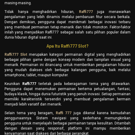
masing-masing.
Tidak hanya menghadirkan hiburan,
Raffi777
juga menawarkan
pengalaman yang lebih dinamis melalui pembaruan fitur secara berkala.
Dengan demikian, pengguna dapat menikmati berbagai inovasi terbaru
yang membuat permainan tetap menarik dan tidak monoton. Faktor-faktor
inilah yang menjadikan Raffi777 sebagai salah satu pilihan populer dalam
dunia hiburan digital saat ini.
Apa Itu Raffi777 Slot?
Raffi777 Slot
merupakan kategori permainan digital yang menghadirkan
berbagai pilihan game dengan konsep modern dan tampilan visual yang
menarik. Permainan ini dirancang untuk memberikan pengalaman hiburan
yang mudah diakses oleh berbagai kalangan pengguna, baik melalui
smartphone, tablet, maupun komputer.
Keunikan
Raffi777
terletak pada keberagaman tema yang ditawarkan.
Pengguna dapat menemukan permainan bertema petualangan, fantasi,
budaya klasik, hingga dunia futuristik yang penuh inovasi. Setiap permainan
memiliki karakteristik tersendiri yang membuat pengalaman bermain
menjadi lebih variatif dan menarik.
Selain tema yang beragam,
Raffi 777
juga dikenal karena kemudahan
penggunaannya. Sistem navigasi yang sederhana memungkinkan
pengguna untuk menjelajahi berbagai permainan tanpa kesulitan. Ditambah
dengan desain yang responsif, platform ini mampu memberikan
kenyamanan saat diakses dari berbagai perangkat.