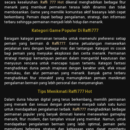
secara keseluruhan.
Raffi 777 Hot
dikenal menghadirkan berbagai fitur
menarik yang membuat permainan terasa lebih dinamis dan tidak
membosankan. Game yang memiliki komunitas aktif biasanya lebih cepat
berkembang. Pemain dapat berbagi pengalaman, strategi, dan informasi
terbaru sehingga permainan menjadi lebih hidup dan menarik.
Kategori Game Populer Di Raffi777
Beragam kategori permainan tersedia untuk memenuhi preferensi setiap
pemain yang bermain di
Raffi777
. Game petualangan menawarkan
perjalanan seru dengan berbagai misi dan tantangan. Kategori ini cocok
bagi pemain yang menyukai eksplorasi dan cerita menarik. Permainan
strategi menguji kemampuan pemain dalam mengambil keputusan dan
menyusun rencana untuk mencapai tujuan tertentu. Kategori fantasi
menghadirkan dunia penuh imajinasi dengan karakter unik, efek visual
memukau, dan alur permainan yang menarik. Banyak game terbaru
menghadirkan fitur interaktif yang memungkinkan pemain menikmati
pengalaman bermain yang lebih personal dan menyenangkan.
Tips Menikmati Raffi777 Hot
Dalam dunia hiburan digital yang terus berkembang, memilih permainan
yang menarik dan sesuai dengan preferensi menjadi salah satu kunci
untuk mendapatkan pengalaman terbaik.
Raffi777
menghadirkan berbagai
permainan populer yang banyak diminati karena menawarkan gameplay
menarik, fitur modern, dan tampilan visual yang memikat. Namun, untuk
mendapatkan pengalaman bermain yang lebih optimal, pemain perlu
memahami beberapa strategi dan kebiasaan yang dapat membantu