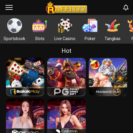
Sportsbook
Slots
Live Casino
Poker
Tangkas
Hot