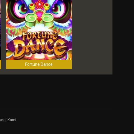
Fortune Dance
ngi Kami