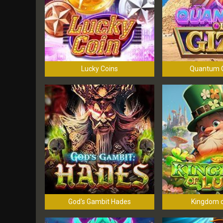
Lucky Coins
Quantum O
God's Gambit Hades
Kingdom o