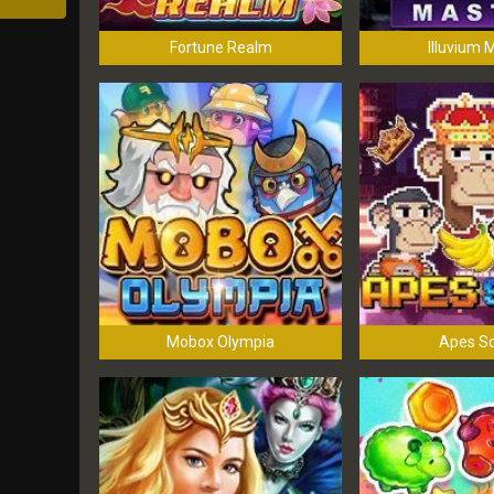
Fortune Realm
Illuvium 
Mobox Olympia
Apes S