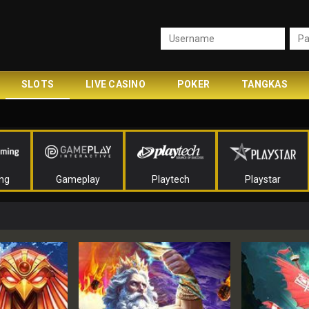
SLOTS
LIVE CASINO
POKER
TANGKAS
ng
Gameplay
Playtech
Playstar