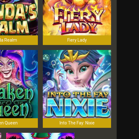
da Realm
Fiery Lady
en Queen
Into The Fay: Nixie