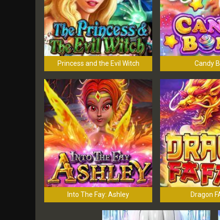
Princess and the Evil Witch
Candy 
Into The Fay: Ashley
Dragon F