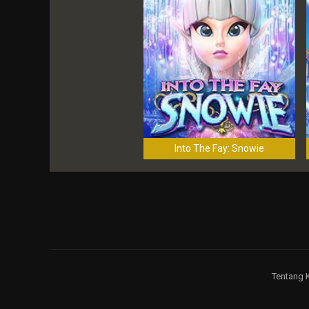
Into The Fay: Snowie
Tentang 