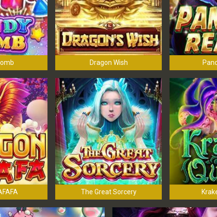
Bomb
Dragon Wish
Pan
AFAFA
The Great Sorcery
Krak