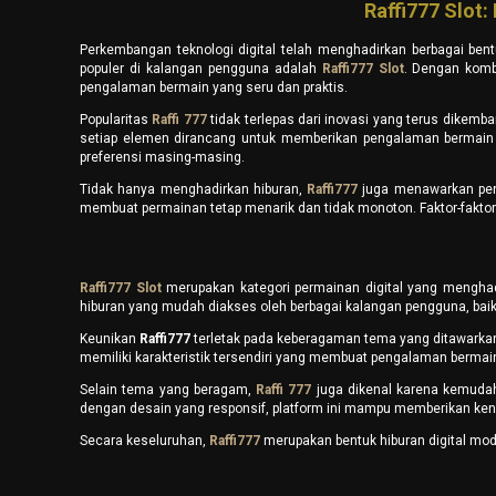
Raffi777 Slot
Perkembangan teknologi digital telah menghadirkan berbagai be
populer di kalangan pengguna adalah
Raffi777 Slot
. Dengan kombi
pengalaman bermain yang seru dan praktis.
Popularitas
Raffi 777
tidak terlepas dari inovasi yang terus dike
setiap elemen dirancang untuk memberikan pengalaman bermain 
preferensi masing-masing.
Tidak hanya menghadirkan hiburan,
Raffi777
juga menawarkan peng
membuat permainan tetap menarik dan tidak monoton. Faktor-faktor in
Raffi777 Slot
merupakan kategori permainan digital yang menghad
hiburan yang mudah diakses oleh berbagai kalangan pengguna, baik
Keunikan
Raffi777
terletak pada keberagaman tema yang ditawarkan.
memiliki karakteristik tersendiri yang membuat pengalaman bermain 
Selain tema yang beragam,
Raffi 777
juga dikenal karena kemuda
dengan desain yang responsif, platform ini mampu memberikan ken
Secara keseluruhan,
Raffi777
merupakan bentuk hiburan digital mo