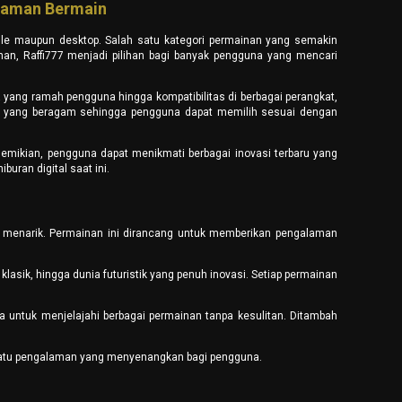
alaman Bermain
ile maupun desktop. Salah satu kategori permainan yang semakin
inan, Raffi777 menjadi pilihan bagi banyak pengguna yang mencari
yang ramah pengguna hingga kompatibilitas di berbagai perangkat,
ma yang beragam sehingga pengguna dapat memilih sesuai dengan
emikian, pengguna dapat menikmati berbagai inovasi terbaru yang
uran digital saat ini.
g menarik. Permainan ini dirancang untuk memberikan pengalaman
sik, hingga dunia futuristik yang penuh inovasi. Setiap permainan
ntuk menjelajahi berbagai permainan tanpa kesulitan. Ditambah
 satu pengalaman yang menyenangkan bagi pengguna.