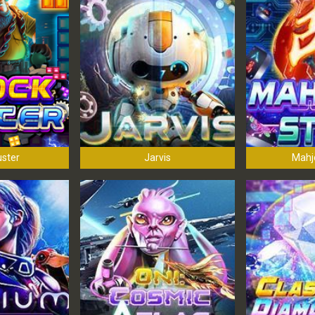
uster
Jarvis
Mahj