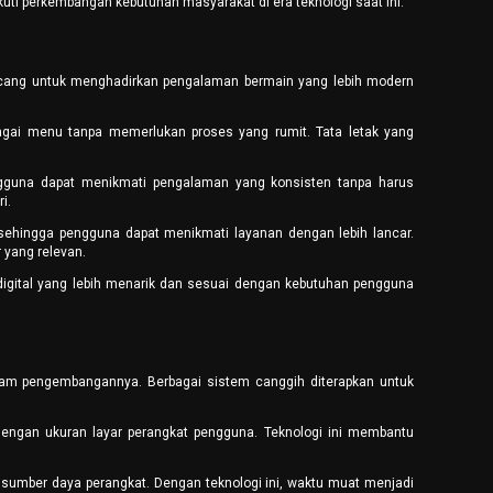
uti perkembangan kebutuhan masyarakat di era teknologi saat ini.
ancang untuk menghadirkan pengalaman bermain yang lebih modern
gai menu tanpa memerlukan proses yang rumit. Tata letak yang
Pengguna dapat menikmati pengalaman yang konsisten tanpa harus
i.
 sehingga pengguna dapat menikmati layanan dengan lebih lancar.
yang relevan.
ital yang lebih menarik dan sesuai dengan kebutuhan pengguna
am pengembangannya. Berbagai sistem canggih diterapkan untuk
engan ukuran layar perangkat pengguna. Teknologi ini membantu
umber daya perangkat. Dengan teknologi ini, waktu muat menjadi