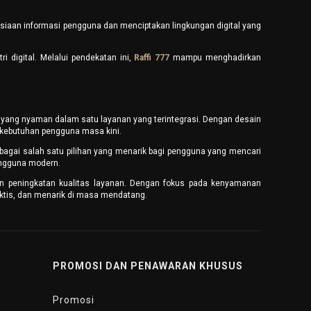
iaan informasi pengguna dan menciptakan lingkungan digital yang
 digital. Melalui pendekatan ini,
Raffi 777
mampu menghadirkan
yang nyaman dalam satu layanan yang terintegrasi. Dengan desain
n kebutuhan pengguna masa kini.
agai salah satu pilihan yang menarik bagi pengguna yang mencari
pengguna modern.
an peningkatan kualitas layanan. Dengan fokus pada kenyamanan
aktis, dan menarik di masa mendatang.
PROMOSI DAN PENAWARAN KHUSUS
Promosi