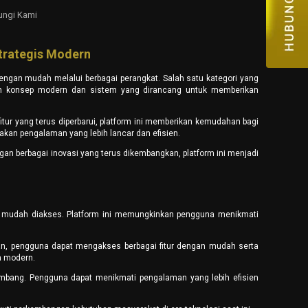
ngi Kami
trategis Modern
engan mudah melalui berbagai perangkat. Salah satu kategori yang
an konsep modern dan sistem yang dirancang untuk memberikan
tur yang terus diperbarui, platform ini memberikan kemudahan bagi
kan pengalaman yang lebih lancar dan efisien.
 berbagai inovasi yang terus dikembangkan, platform ini menjadi
an mudah diakses. Platform ini memungkinkan pengguna menikmati
an, pengguna dapat mengakses berbagai fitur dengan mudah serta
a modern.
embang. Pengguna dapat menikmati pengalaman yang lebih efisien