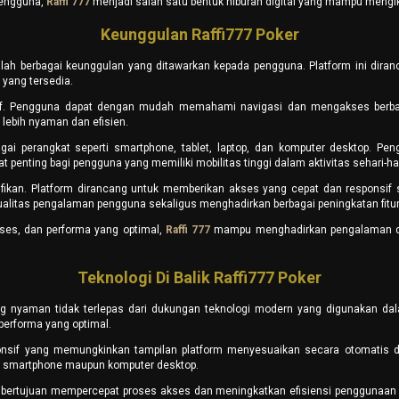
pengguna,
Raffi 777
menjadi salah satu bentuk hiburan digital yang mampu mengik
Keunggulan Raffi777 Poker
lah berbagai keunggulan yang ditawarkan kepada pengguna. Platform ini dir
yang tersedia.
itif. Pengguna dapat dengan mudah memahami navigasi dan mengakses berba
ebih nyaman dan efisien.
agai perangkat seperti smartphone, tablet, laptop, dan komputer desktop. 
gat penting bagi pengguna yang memiliki mobilitas tinggi dalam aktivitas sehari-har
nifikan. Platform dirancang untuk memberikan akses yang cepat dan responsif
itas pengalaman pengguna sekaligus menghadirkan berbagai peningkatan fitur 
ses, dan performa yang optimal,
Raffi 777
mampu menghadirkan pengalaman dig
Teknologi Di Balik Raffi777 Poker
nyaman tidak terlepas dari dukungan teknologi modern yang digunakan dal
performa yang optimal.
onsif yang memungkinkan tampilan platform menyesuaikan secara otomatis d
i smartphone maupun komputer desktop.
ertujuan mempercepat proses akses dan meningkatkan efisiensi penggunaan s