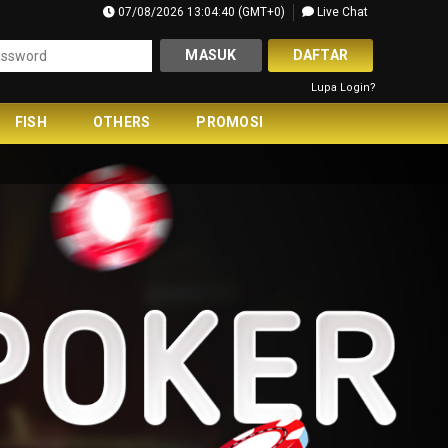
07/08/2026 13:04:41 (GMT+0)
Live Chat
MASUK
DAFTAR
Lupa Login?
FISH
OTHERS
PROMOSI