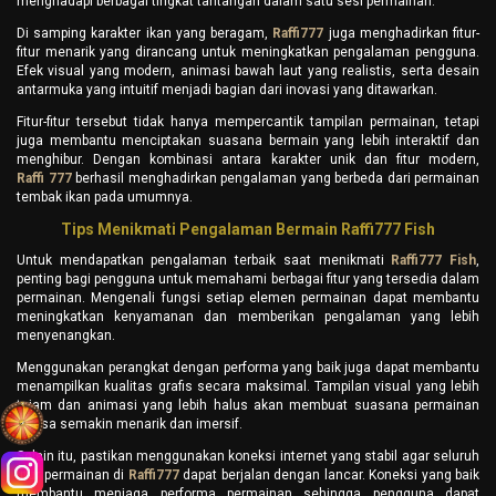
menghadapi berbagai tingkat tantangan dalam satu sesi permainan.
Di samping karakter ikan yang beragam,
Raffi777
juga menghadirkan fitur-
fitur menarik yang dirancang untuk meningkatkan pengalaman pengguna.
Efek visual yang modern, animasi bawah laut yang realistis, serta desain
antarmuka yang intuitif menjadi bagian dari inovasi yang ditawarkan.
Fitur-fitur tersebut tidak hanya mempercantik tampilan permainan, tetapi
juga membantu menciptakan suasana bermain yang lebih interaktif dan
menghibur. Dengan kombinasi antara karakter unik dan fitur modern,
Raffi 777
berhasil menghadirkan pengalaman yang berbeda dari permainan
tembak ikan pada umumnya.
Tips Menikmati Pengalaman Bermain Raffi777 Fish
Untuk mendapatkan pengalaman terbaik saat menikmati
Raffi777 Fish
,
penting bagi pengguna untuk memahami berbagai fitur yang tersedia dalam
permainan. Mengenali fungsi setiap elemen permainan dapat membantu
meningkatkan kenyamanan dan memberikan pengalaman yang lebih
menyenangkan.
Menggunakan perangkat dengan performa yang baik juga dapat membantu
menampilkan kualitas grafis secara maksimal. Tampilan visual yang lebih
tajam dan animasi yang lebih halus akan membuat suasana permainan
terasa semakin menarik dan imersif.
Selain itu, pastikan menggunakan koneksi internet yang stabil agar seluruh
fitur permainan di
Raffi777
dapat berjalan dengan lancar. Koneksi yang baik
membantu menjaga performa permainan sehingga pengguna dapat