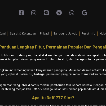
Kami
Syarat & Ketentuan
Pribadi
Tanggung Jawab
Pusat Info
Hubu
: Panduan Lengkap Fitur, Permainan Populer Dan Peng
ntuk hiburan modern yang dapat diakses dengan mudah melalui perangkat mob
nasi tampilan visual yang menarik, fitur interaktif, dan beragam tema perma
mbangkan untuk meningkatkan kenyamanan pengguna. Mulai dari desain antarmuka 
yang optimal. Selain itu, berbagai permainan yang tersedia menawarkan te
alaman yang lebih dinamis melalui pembaruan fitur secara berkala. Dengan d
ilah yang menjadikan Raffi777 sebagai salah satu pilihan populer dalam dunia hib
Apa Itu Raffi777 Slot?