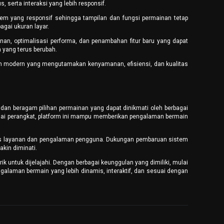
serta interaksi yang lebih responsif.
em yang responsif sehingga tampilan dan fungsi permainan tetap
agai ukuran layar.
an, optimalisasi performa, dan penambahan fitur baru yang dapat
 yang terus berubah.
uran modern yang mengutamakan kenyamanan, efisiensi, dan kualitas
 dan beragam pilihan permainan yang dapat dinikmati oleh berbagai
rbagai perangkat, platform ini mampu memberikan pengalaman bermain
tas layanan dan pengalaman pengguna. Dukungan pembaruan sistem
kin diminati.
ik untuk dijelajahi. Dengan berbagai keunggulan yang dimiliki, mulai
galaman bermain yang lebih dinamis, interaktif, dan sesuai dengan