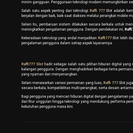
minim gangguan. Penggunaan teknologi modern memungkinkan setiap p
Salah satu aspek penting dari teknologi
Raffi 777
Slot adalah kem
berjalan dengan baik, baik saat diakses melalui perangkat mobile 
Selain itu, pembaruan sistem dilakukan secara berkala untuk me
meningkatkan pengalaman pengguna. Dengan pendekatan ini,
Raffi
Keberadaan teknologi yang andal menjadikan
Raffi777
Slot lebih d
pengalaman pengguna dalam setiap aspek layanannya.
Raffi777 Slot
hadir sebagai salah satu pilihan hiburan digital yan
kalangan pengguna. Dengan menghadirkan berbagai tema permainan ya
yang nyaman dan menyenangkan.
Selain menawarkan variasi permainan yang luas,
Raffi 777
Slot jug
secara berkala, kompatibilitas multi-perangkat, serta desain anta
Bagi pengguna yang mencari hiburan digital dengan pengalaman ya
dari fitur unggulan hingga teknologi yang mendukung performa per
kebutuhan pengguna masa kini.