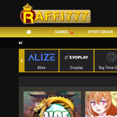
HOT
GAMES
SPORTSBOOK
skmeslot
Alize
Evoplay
Big Time 