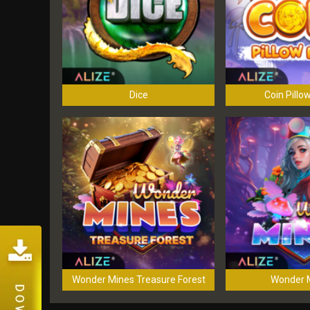
Dice
Coin Pillo
Wonder Mines Treasure Forest
Wonder 