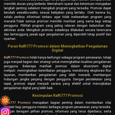
memiliki aturan yang berbeda. Memahami syarat dan ketentuan merupakan
langkah penting sebelum mengikuti program yang tersedia. Promosi dapat
berubah sewaktu-waktu sesuai kebijakan yang berlaku. Oleh karena itu,
selalu periksa informasi terbaru agar tidak melewatkan program yang
menarik.Tidak semua promosi memiliki manfaat yang sama bagi setiap
pengguna. Pilihlah program yang paling relevan dengan kebutuhan dan
aktivitas anda. Mengikuti promosi sebaiknya dilakukan secara terencana
dan bertanggung jawab agar pengalaman yang diperoleh tetap positif dan
nyaman.
Peran Raffi777 Promosi dalam Meningkatkan Pengalaman
Digital
Raffi777 Promosi
tidak hanya berfungsi sebagai program penawaran, tetapi
juga menjadi bagian dari strategi untuk meningkatkan kualitas pengalaman
pengguna. Beberapa manfaat promosi dalam ekosistem digital
meliputi: meningkatkan keterlibatan pengguna, mendorong eksplorasi fitur
layanan, memberikan pengalaman yang lebih menarik, membangun
hubungan jangka panjang dengan pengguna. Dengan pendekatan yang
tepat, promosi dapat menjadi sarana yang efektif untuk menciptakan
pengalaman digital yang lebih baik.
Kesimpulan Raffi777 Promosi
Raffi777 Promosi
merupakan bagian penting dalam memberikan nilai
tambah bagi pengguna melalui berbagai program penawaran yang tersedia.
Dengan beragam pilihan promosi, informasi yang terus diperbarui, serta